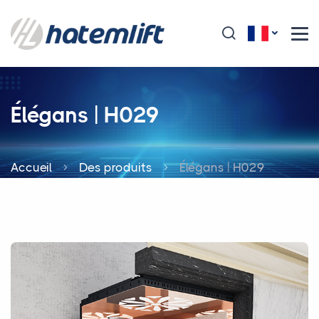
Élégans | H029
Accueil
Des produits
Élégans | H029