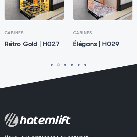
CABINES
CABINES
Rétro Gold | H027
Élégans | H029