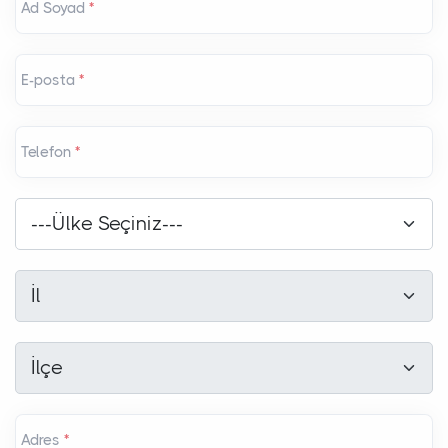
Ad Soyad
*
E-posta
*
Telefon
*
Ülke
*
---Ülke Seçiniz---
İl
*
İl
İlçe
*
İlçe
Adres
*