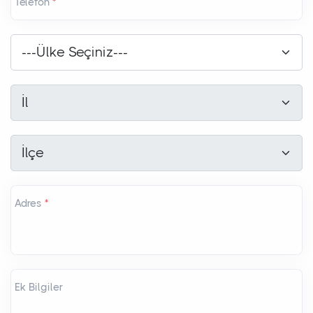
Telefon
*
Ülke
*
---Ülke Seçiniz---
İl
*
İl
İlçe
*
İlçe
Adres
*
Ek Bilgiler