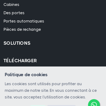
Cabines
Des portes
Portes automatiques
Pièces de rechange
SOLUTIONS
TÉLÉCHARGER
Politique de cookies
Les cookies sont utilisés pour profiter au
maximum de notre site. En vous connectant à ce
site, vous acceptez l'utilisation de cookies.
© 2023 - 2026 Tous droits réservés par
Hatem Lift