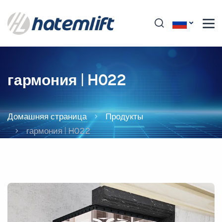
гармония | H022
Домашняя страница
Продукты
гармония | H022