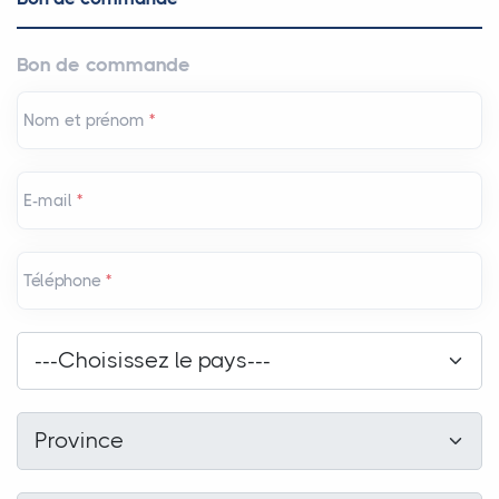
Bon de commande
Nom et prénom
*
E-mail
*
Téléphone
*
Pays
*
---Choisissez le pays---
Province
*
Province