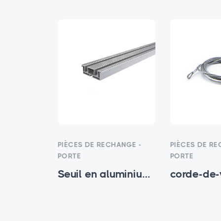
HANGE -
PIÈCES DE RECHANGE -
PIÈCES DE RE
PORTE
PORTE
Seuil en aluminium à double canal