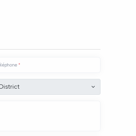
éléphone
*
strict
*
District