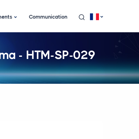
ents
Communication
Lama - HTM-SP-029