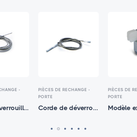
CHANGE -
PIÈCES DE RECHANGE -
PIÈCES DE R
PORTE
PORTE
corde-de-verrouillage-d-urgence-1.5 - HTM-SP-001
Corde de déverrouillage d'urgence 3MM - HTM-SP-002