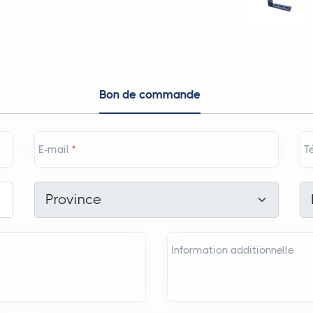
Bon de commande
E-mail
*
T
Province
*
Di
Province
Information additionnelle