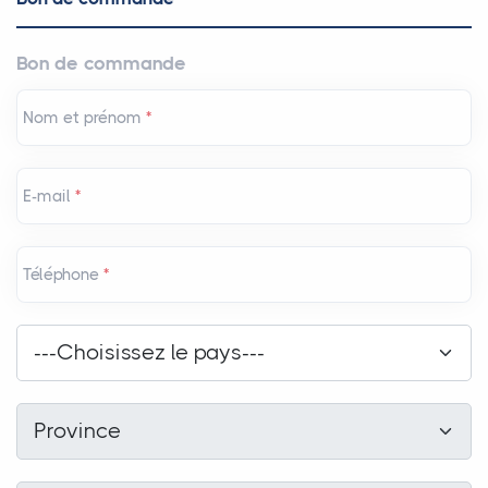
Bon de commande
Nom et prénom
*
E-mail
*
Téléphone
*
Pays
*
---Choisissez le pays---
Province
*
Province