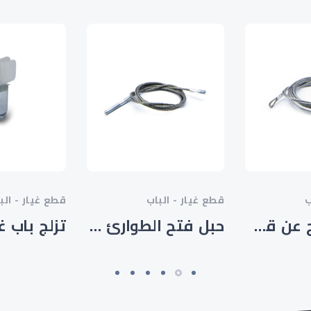
ب
قطع غيار - الباب
قطع غيار - الب
حبل الافراج عن قفل الطوارئ 1.5 - HTM-SP-001
حبل فتح الطوارئ 3 مللي متر - HTM-SP-002