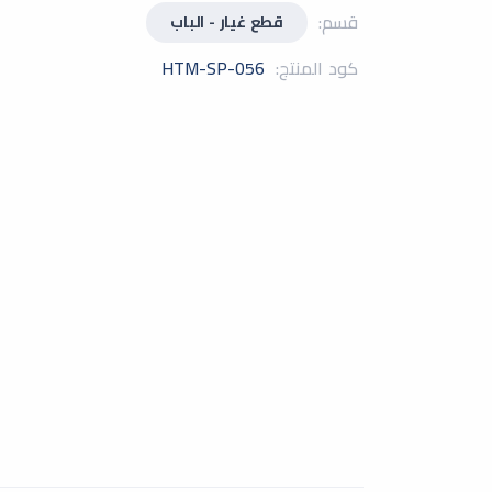
قسم:
قطع غيار - الباب
كود المنتج:
HTM-SP-056