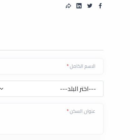
الاسم الكامل
*
دولة
*
---اختر البلد---
عنوان السكن
*