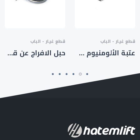
قطع غيار - الباب
قطع غيار - الباب
عتبة الألومنيوم مزدوجة القناة
حبل الافراج عن قفل الطوارئ 1.5 - HTM-SP-001