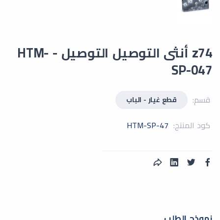
z74 أنثى التوصيل التوصيل - HTM-
SP-047
قسم:
قطع غيار - الباب
كود المنتج:
HTM-SP-47
نموذج الطلب