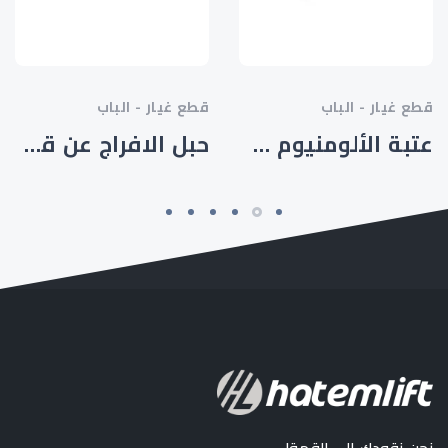
قطع غيار - الباب
قطع غيار - الباب
عتبة الألومنيوم مزدوجة القناة
حبل الافراج عن قفل الطوارئ 1.5 - HTM-SP-001