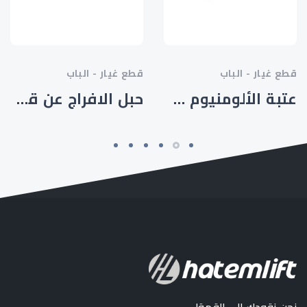
قطع غيار - الباب
قطع غيار - الباب
عتبة الألومنيوم مزدوجة القناة
حبل الافراج عن قفل الطوارئ 1.5 - HTM-SP-001