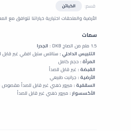
قسم:
الكبائن
الأرضية والملحقات اختيارية خياراتنا تتوافق مع المعا
سمات
1.5 ملم من الصاج DKB :
الجدرا
التلبيس الداحلي :
ستانلس ستيل افقي غير قابل ل
المرآة :
حجم كامل
القبضة :
غير قابل للصدأ
الأرضية :
جرانيت طبيعي
السقفية :
ميرور ذهبي غير قابل للصدأ مقصوص بتق
الأكسسوار :
ميرور ذهبي غير قابل للصدأ