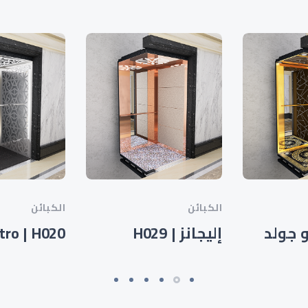
الكبائن
الكبائن
إليجانز | H029
tro | H020