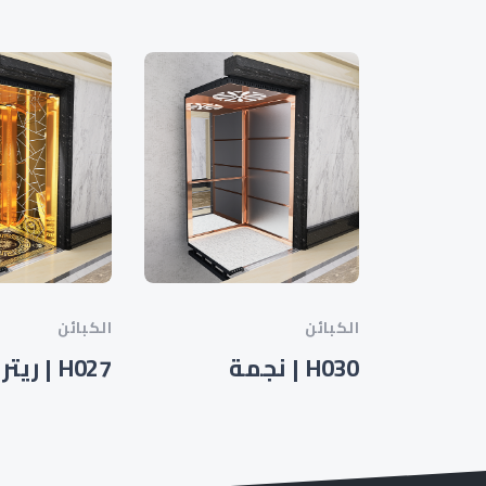
الكبائن
الكبائن
H030 | نجمة
H027 | ريترو جولد