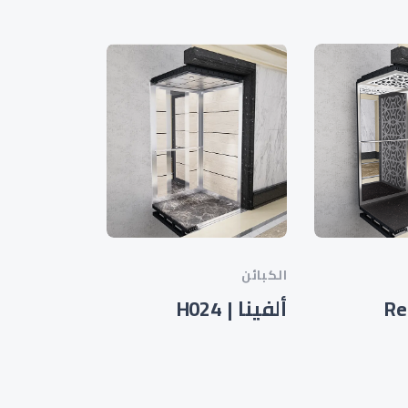
الكبائن
الكبائن
Re
ألفينا | H024
H021 | فيكتوريا