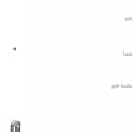
يير
لصدأ
نية الليزر