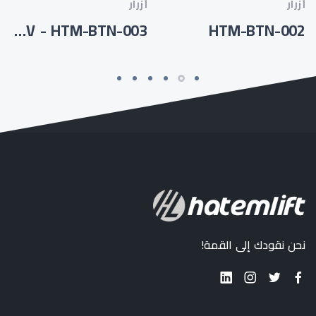
أزرار
أزرار
HTM-733-MEGA7V - HTM-BTN-003
HTM-BTN-002
نحن نقودك إلى القمة!