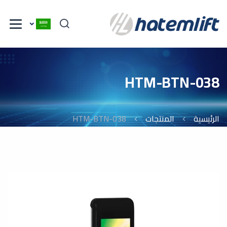
HTM-BTN-038
الرئيسية
المنتجات
HTM-BTN-038