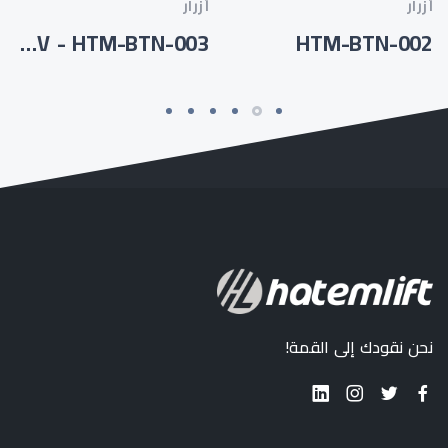
أزرار
أزرار
HTM-733-MEGA7V - HTM-BTN-003
HTM-BTN-002
نحن نقودك إلى القمة!